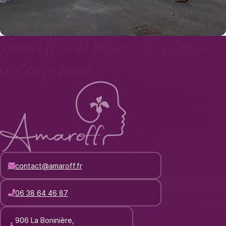
Amaroff - Maison de rituels
contemporains
contact@amaroff.fr
06 38 64 46 87
906 La Boninière,