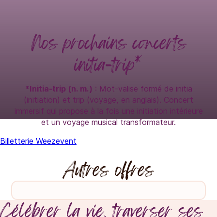
Nos prochains concerts
initia-trip*
*Initia-trip (n. m.)
: Mot-valise formé de initia
(initiation) et trip (voyage, en anglais). Concert
immersif qui propose à la fois une initiation intérieure
et un voyage musical transformateur.
Billetterie Weezevent
Autres offres
Célébrer la vie, traverser ses