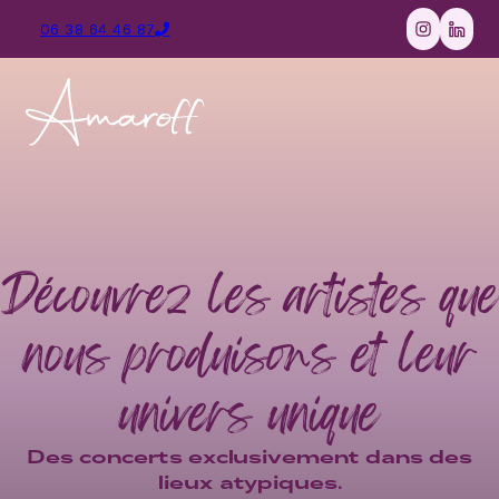
06 38 64 46 87
Suivez-nou
Suivez
Découvrez les artistes que
nous produisons et leur
univers unique
Des concerts exclusivement dans des
lieux atypiques.