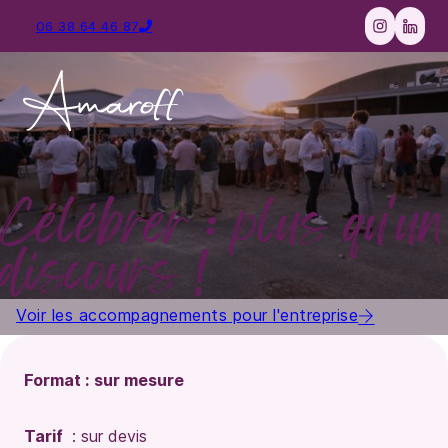
06 38 64 46 87
Suivez-nou
Suivez
Célébrer : plus qu'un
discours !
Voir les accompagnements pour l'entreprise
Format : sur mesure
Tarif
: sur devis