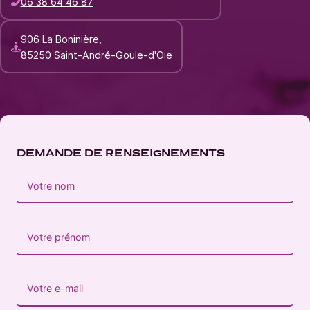
06 38 64 46 87
906 La Boninière,
85250 Saint-André-Goule-d'Oie
DEMANDE DE RENSEIGNEMENTS